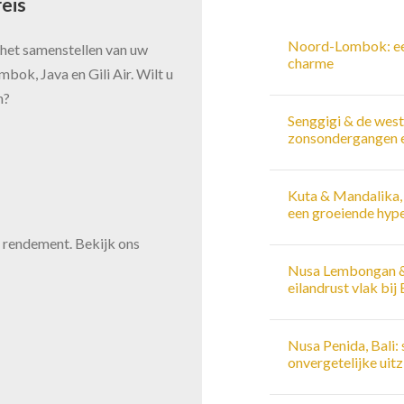
eis
Noord-Lombok: een 
het samenstellen van uw
charme
bok, Java en Gili Air. Wilt u
n?
Senggigi & de west
zonsondergangen e
Kuta & Mandalika, 
een groeiende hyp
d rendement. Bekijk ons
Nusa Lembongan & 
eilandrust vlak bij 
Nusa Penida, Bali: 
onvergetelijke uit