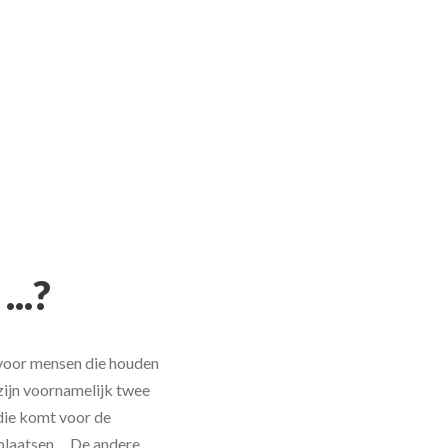
...?
d voor mensen die houden
 zijn voornamelijk twee
die komt voor de
tplaatsen. De andere